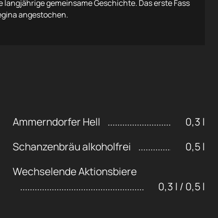
 langjährige gemeinsame Geschichte. Das erste Fass
egina angestochen.
Ammerndorfer Hell
0,3 l
Schanzenbräu alkoholfrei
0,5 l
Wechselende Aktionsbiere
0,3 l / 0,5 l