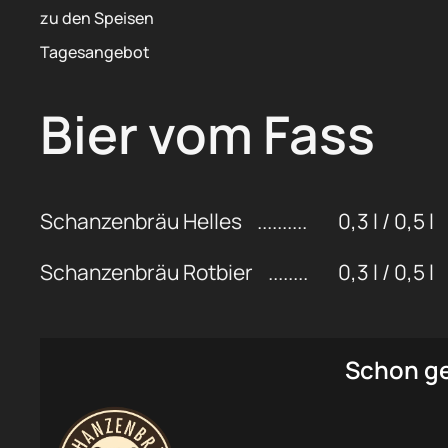
zu den Speisen
Tagesangebot
Bier vom Fass
Schanzenbräu Helles
0,3 l / 0,5 l
Schanzenbräu Rotbier
0,3 l / 0,5 l
Schon g