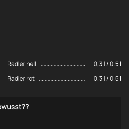
Radler hell
0,3 l / 0,5 l
Radler rot
0,3 l / 0,5 l
ewusst??