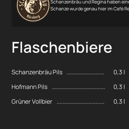
Schanzenbräu und Regina haben eine
Schanze wurde genau hier im Café R
Flaschenbiere
Schanzenbräu Pils
0,3 l
Hofmann Pils
0,3 l
Grüner Vollbier
0,3 l